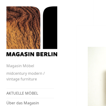
Magasin Möbel
midcentury modern /
vintage furniture
AKTUELLE MÖBEL
Über das Magasin