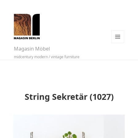
MENÜ
Magasin Möbel
UND
midcentury modern / vintage furniture
WIDGETS
String Sekretär (1027)