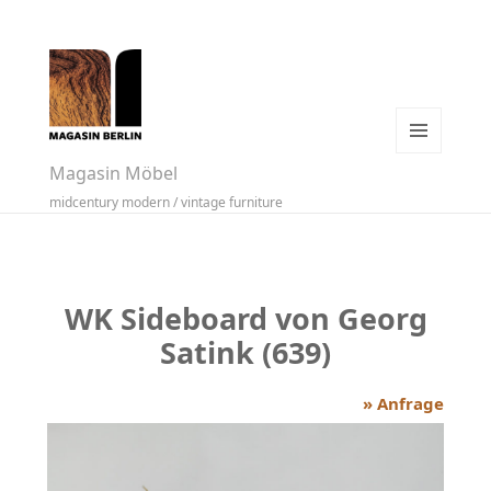
MENÜ
Magasin Möbel
UND
midcentury modern / vintage furniture
WIDGETS
WK Sideboard von Georg
Satink (639)
» Anfrage