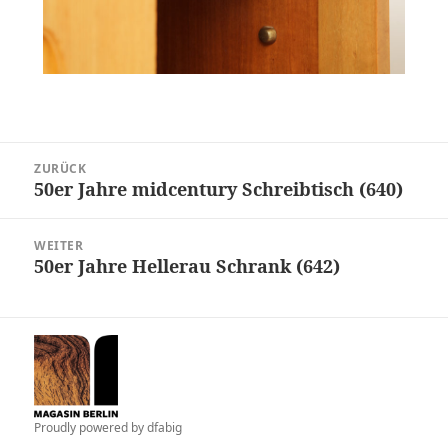
Beitragsnavigation
ZURÜCK
50er Jahre midcentury Schreibtisch (640)
Vorheriger
Beitrag:
WEITER
50er Jahre Hellerau Schrank (642)
Nächster
Beitrag:
Proudly powered by
dfabig