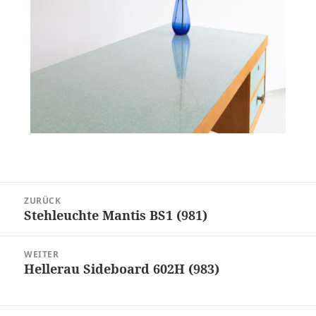
Beitragsnavigation
ZURÜCK
Stehleuchte Mantis BS1 (981)
Vorheriger
Beitrag:
WEITER
Hellerau Sideboard 602H (983)
Nächster
Beitrag: