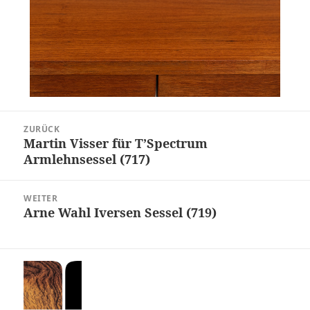
Beitragsnavigation
ZURÜCK
Martin Visser für T’Spectrum
Vorheriger
Armlehnsessel (717)
Beitrag:
WEITER
Arne Wahl Iversen Sessel (719)
Nächster
Beitrag: