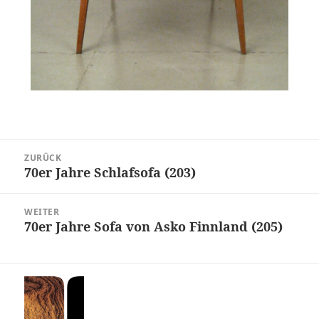
Beitragsnavigation
ZURÜCK
70er Jahre Schlafsofa (203)
Vorheriger
Beitrag:
WEITER
70er Jahre Sofa von Asko Finnland (205)
Nächster
Beitrag: