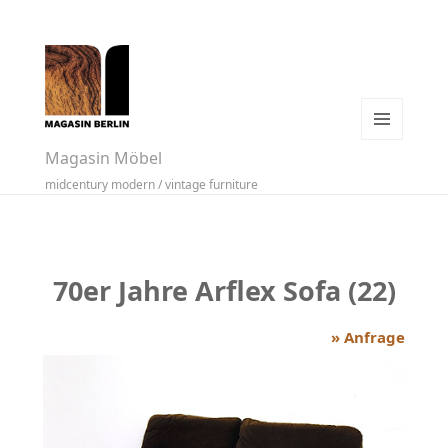
MENÜ
Magasin Möbel
UND
midcentury modern / vintage furniture
WIDGETS
70er Jahre Arflex Sofa (22)
» Anfrage