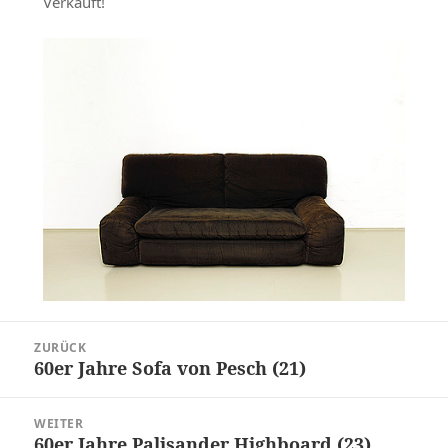
Verkauft!
Beitragsnavigation
ZURÜCK
60er Jahre Sofa von Pesch (21)
Vorheriger
Beitrag:
WEITER
60er Jahre Palisander Highboard (23)
Nächster