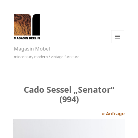
MENÜ
Magasin Möbel
UND
midcentury modern / vintage furniture
WIDGETS
Cado Sessel „Senator“
(994)
» Anfrage