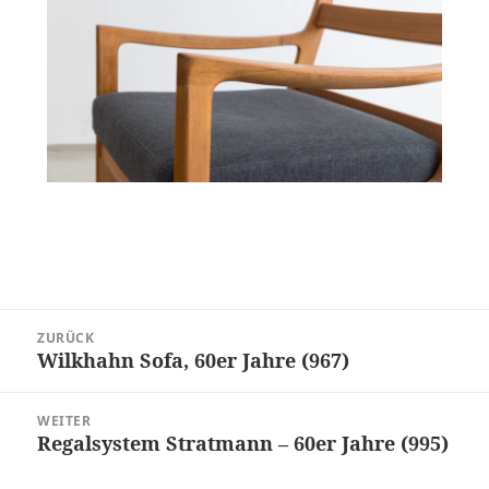
Beitragsnavigation
ZURÜCK
Wilkhahn Sofa, 60er Jahre (967)
Vorheriger
Beitrag:
WEITER
Regalsystem Stratmann – 60er Jahre (995)
Nächster
Beitrag: