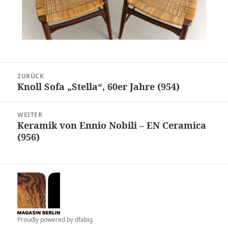
Beitragsnavigation
ZURÜCK
Knoll Sofa „Stella“, 60er Jahre (954)
Vorheriger
Beitrag:
WEITER
Keramik von Ennio Nobili – EN Ceramica
Nächster
(956)
Beitrag:
Proudly powered by
dfabig