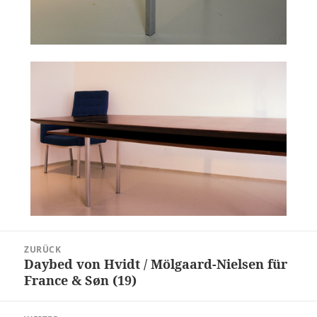
Beitragsnavigation
ZURÜCK
Daybed von Hvidt / Mölgaard-Nielsen für
Vorheriger
France & Søn (19)
Beitrag: