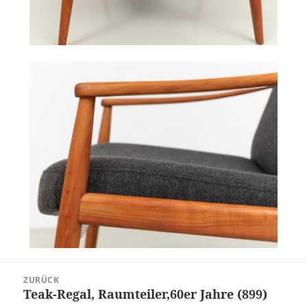
Beitragsnavigation
ZURÜCK
Teak-Regal, Raumteiler,60er Jahre (899)
Vorheriger