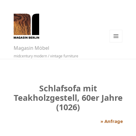
MENÜ
Magasin Möbel
UND
midcentury modern / vintage furniture
WIDGETS
Schlafsofa mit
Teakholzgestell, 60er Jahre
(1026)
» Anfrage