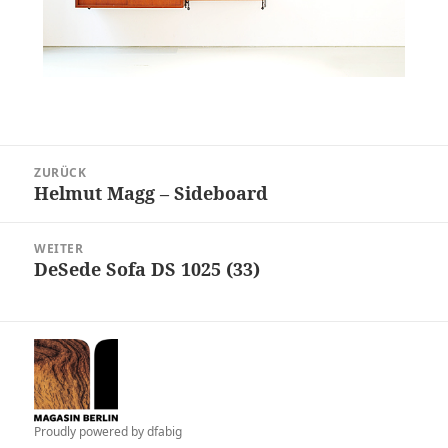
Beitragsnavigation
ZURÜCK
Helmut Magg – Sideboard
Vorheriger
Beitrag:
WEITER
DeSede Sofa DS 1025 (33)
Nächster
Beitrag:
Proudly powered by
dfabig