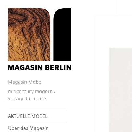
Magasin Möbel
midcentury modern /
vintage furniture
AKTUELLE MÖBEL
Über das Magasin