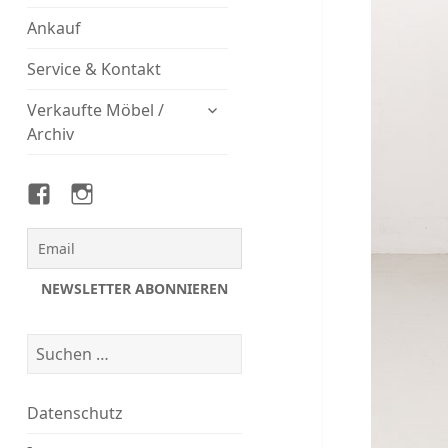
Ankauf
Service & Kontakt
untermenü
Verkaufte Möbel /
öffnen
Archiv
Magasin
Magasin
auf
auf
Facebook
Instagram
Suchen
nach:
Datenschutz