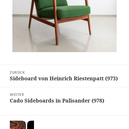
Beitragsnavigation
ZURÜCK
Sideboard von Heinrich Riestenpatt (973)
Vorheriger
Beitrag:
WEITER
Cado Sideboards in Palisander (978)
Nächster
Beitrag: