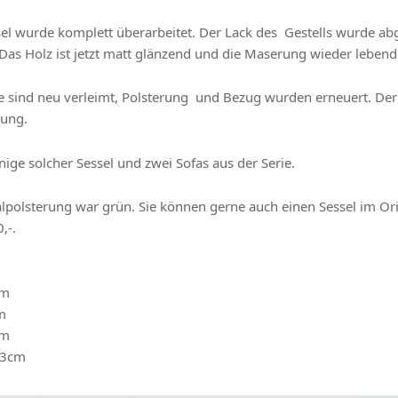
sel wurde komplett überarbeitet. Der Lack des Gestells wurde abg
 Das Holz ist jetzt matt glänzend und die Maserung wieder lebend
e sind neu verleimt, Polsterung und Bezug wurden erneuert. Der B
dung.
nige solcher Sessel und zwei Sofas aus der Serie.
lpolsterung war grün. Sie können gerne auch einen Sessel im Orig
,-.
cm
m
cm
43cm