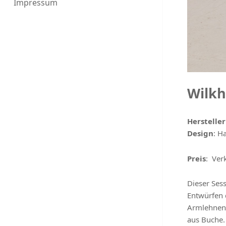
Impressum
Wilkh
Hersteller
Design
: H
Preis
: Ver
Dieser Ses
Entwürfen d
Armlehnen 
aus Buche.