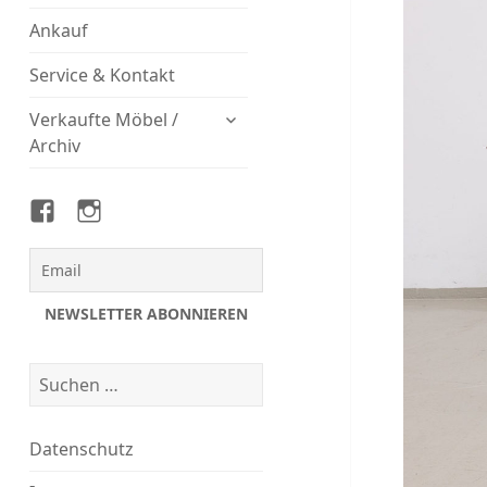
Ankauf
Service & Kontakt
untermenü
Verkaufte Möbel /
öffnen
Archiv
Magasin
Magasin
auf
auf
Facebook
Instagram
Suchen
nach:
Datenschutz