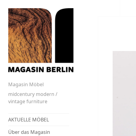
Magasin Möbel
midcentury modern /
vintage furniture
AKTUELLE MÖBEL
Über das Magasin