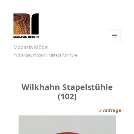
MENÜ
Magasin Möbel
UND
midcentury modern / vintage furniture
WIDGETS
Wilkhahn Stapelstühle
(102)
» Anfrage