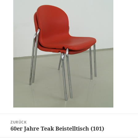
Beitragsnavigation
ZURÜCK
60er Jahre Teak Beistelltisch (101)
Vorheriger
Beitrag: