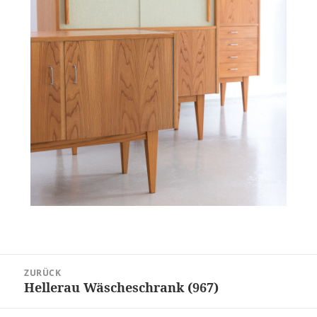
Beitragsnavigation
ZURÜCK
Hellerau Wäscheschrank (967)
Vorheriger
Beitrag: