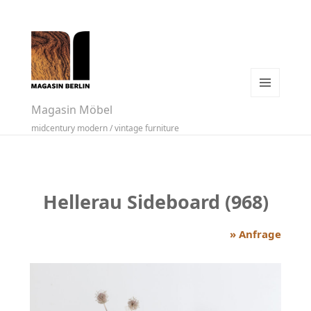
MENÜ
Magasin Möbel
UND
midcentury modern / vintage furniture
WIDGETS
Hellerau Sideboard (968)
» Anfrage