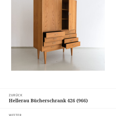
Beitragsnavigation
ZURÜCK
Hellerau Bücherschrank 426 (966)
Vorheriger
Beitrag:
WEITER