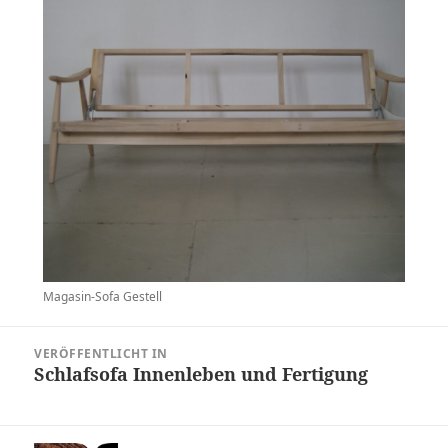
Magasin-Sofa Gestell
Beitragsnavigation
VERÖFFENTLICHT IN
Schlafsofa Innenleben und Fertigung