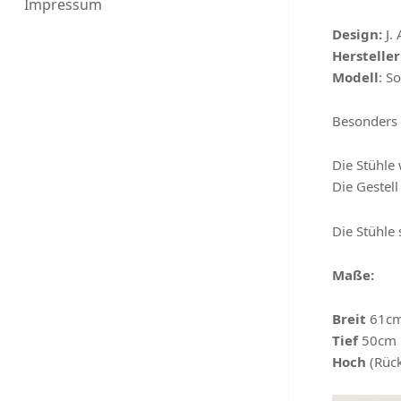
Impressum
Design:
J.
Hersteller
Modell
: S
Besonders 
Die Stühle
Die Gestell
Die Stühle
Maße:
Breit
61c
Tief
50cm
Hoch
(Rück