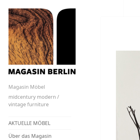
Magasin Möbel
midcentury modern /
vintage furniture
AKTUELLE MÖBEL
Über das Magasin