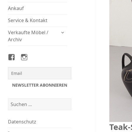
Ankauf
Service & Kontakt
untermenü
Verkaufte Möbel /
öffnen
Archiv
Magasin
Magasin
auf
auf
Facebook
Instagram
Suchen
nach:
Datenschutz
Teak-