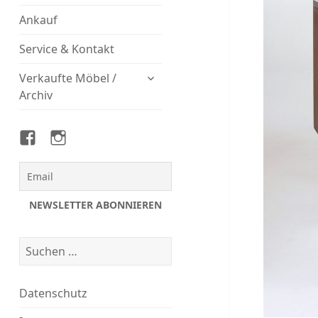
Ankauf
Service & Kontakt
untermenü
Verkaufte Möbel /
öffnen
Archiv
Magasin
Magasin
auf
auf
Facebook
Instagram
Suchen
nach:
Datenschutz